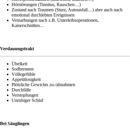
Hör­stö­run­gen (Tin­ni­tus, Rauschen…)
Zustand nach Trau­men (Sturz, Auto­un­fall…) aber auch nach
emo­tio­nal durch­leb­ten Ereignissen
Ver­nar­bun­gen nach z.B. Unter­leibs­ope­ra­tio­nen,
Kaiserschnitten…
Ver­dau­ungs­trakt
Übel­keit
Sod­bren­nen
Völ­le­ge­füh­le
Appe­tit­lo­sig­keit
Plötz­li­che Gewichts zu-/ab­nah­men
Durch­fäl­le
Ver­stop­fun­gen
Unru­hi­ger Schlaf
Bei Säug­lin­gen