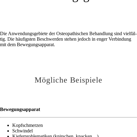
Die Anwen­dungs­ge­bie­te der Osteo­pa­thi­schen Behand­lung sind viel­fäl­
tig. Die häu­figs­ten Beschwer­den ste­hen jedoch in enger Ver­bin­dung
mit dem Bewegungsapparat.
Mög­li­che Beispiele
Bewe­gungs­ap­pa­rat
Kopf­schmer­zen
Schwin­del
Kie­fer­pro­ble­ma­ti­ken (knir­schen, knacken…)