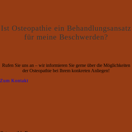
Ist Osteo­pa­thie ein Behand­lungs­an­satz
für mei­ne Beschwerden?
Rufen Sie uns an – wir infor­mie­ren Sie ger­ne über die Mög­lich­kei­ten
der Osteo­pa­thie bei Ihrem kon­kre­ten Anliegen!
Zum Kon­takt