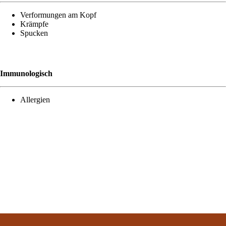
Ver­for­mun­gen am Kopf
Krämp­fe
Spu­cken
Immu­no­lo­gisch
All­er­gien