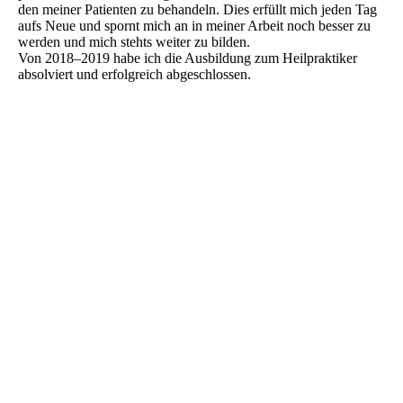
den mei­ner Pati­en­ten zu behan­deln. Dies erfüllt mich jeden Tag
aufs Neue und spornt mich an in mei­ner Arbeit noch bes­ser zu
wer­den und mich stehts wei­ter zu bilden.
Von 2018–2019 habe ich die Aus­bil­dung zum Heil­prak­ti­ker
absol­viert und erfolg­reich abgeschlossen.