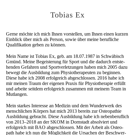
Tobi­as Ex
Ger­ne möch­te ich mich Ihnen vor­stel­len, um Ihnen einen kur­zen
Ein­blick über mich als Per­son, sowie über mei­ne beruf­li­che
Qua­li­fi­ka­ti­on geben zu können.
Mein Name ist Tobi­as Ex, geb. am 18.07.1987 in Schwä­bisch
Gmünd. Mei­ne Begeis­te­rung für Sport und die dadurch ent­ste­
hen­den Gefah­ren und Sport­ver­let­zun­gen haben mich 2005 dazu
bewegt die Aus­bil­dung zum Phy­sio­the­ra­peu­ten zu begin­nen.
Die­se habe ich 2008 erfolg­reich abge­schlos­sen. 2016 habe ich
mir mei­nen Traum der eige­nen Pra­xis für Phy­sio­the­ra­pie erfüllt
und arbei­te seit­dem erfolg­reich zusam­men mit mei­nem Team in
Mutlangen.
Mein star­kes Inter­es­se an Medi­zin und dem Wun­der­werk des
mensch­li­chen Kör­pers hat mich 2013 bereits zur Osteo­pa­thie
Aus­bil­dung gebracht. Die­se Aus­bil­dung habe ich neben­be­ruf­lich
von 2013–2018 an der SKOM in Dorn­stadt absol­viert und
erfolg­reich mit BAO abge­schlos­sen. Mit der Arbeit als Osteo­
path habe ich nun die Mög­lich­keit die Ursa­chen der Beschwer­