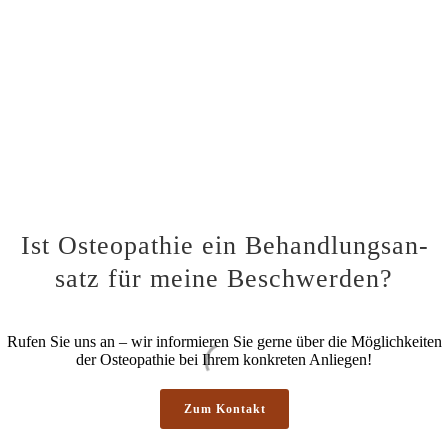
Ist Osteo­pa­thie ein Behand­lungs­an­
satz für mei­ne Beschwerden?
Rufen Sie uns an – wir infor­mie­ren Sie ger­ne über die Mög­lich­kei­ten
der Osteo­pa­thie bei Ihrem kon­kre­ten Anliegen!
Zum Kon­takt