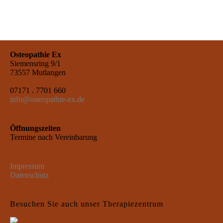
Osteopathie Ex
Siemensring 9/1
73557 Mutlangen
07171 . 7701 660
info@osteopathie-ex.de
Öffnungszeiten
Termine nach Vereinbarung
Impressum
Datenschutz
Besu­chen Sie auch unser Therapiezentrum