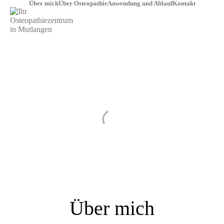
Über mich
Über Osteo­pa­thie
Anwen­dung und Ablauf
Kon­takt
Über mich